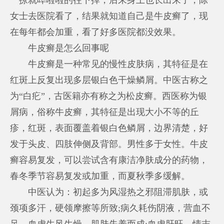
女士去医院看了，结果就知道自己是牛皮癣了，现
在每年都会加重，看了好多医院都没效果。
牛皮癣是怎么回事呢
牛皮癣是一种常见的慢性皮肤病，其特征是在
红斑上反复出现多层银白色干燥鳞屑。中医古称之
为“白疕”，古医籍亦有称之为松皮癣。西医称为银
屑病，俗称牛皮癣，其特征是出现大小不等的丘
疹，红斑，表面覆盖着银白色鳞屑，边界清楚，好
发于头皮、四肢伸侧及背部。男性多于女性。牛皮
癣容易复发，可以尝试含有康洁净肤成分的药物，
春冬季节容易复发或加重，而夏秋季多缓解。
中医认为：初起多为风湿热之邪阻滞肌肤，或
颈项多汗，硬领摩擦等所致;病久耗伤阴液，营血不
足，血虚生风生燥，肌肤失养而成;血虚肝旺，情志