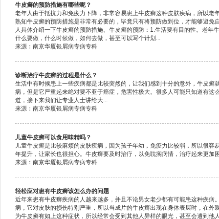
牛皮癣的预防措施有哪些呢？
老年人由于抵抗力和免疫力下降，非常容易患上牛皮癣这种皮肤疾病，所以老
熟知牛皮癣的预防措施是非常有必要的，毕竟只有将预防做到位，才能够避免
人具体介绍一下牛皮癣的预防措施。牛皮癣的预防：1.生活要有目的性。老年
什么要做，什么时候做，如何去做，甚至可以写个计划...
来源：南京华厦银屑病专病专科
诊断治疗牛皮癣的过程是什么？
生活中有时候患上一些疾病都是比较突然的，让我们感到十分的意外，牛皮癣
病，但是它严重起来绝对要不亚于癌症，危害性极大。很多人可能只知道有这
道，接下来我们让专业人士讲给大...
来源：南京华厦银屑病专病专科
儿童牛皮癣可以食用味精吗？
儿童牛皮癣是比较麻烦的皮肤疾病，因为孩子年幼，免疫力比较弱，所以很容
年提升，让家长也很担心。牛皮癣要及时治疗，以免耽搁病情，治疗起来更加困难
来源：南京华厦银屑病专病专科
轻松应对患有牛皮癣该怎么办的问题
近年来患有牛皮癣疾病的人越来越多，并且不论男女老少都有可能患这种疾病
病，它对皮肤的损伤特别严重，所以当成片的牛皮癣出现在身体表层时，在外
为牛皮癣有如上这种症状，所以经常会受到其他人异样的眼光，甚至会遭到他人的