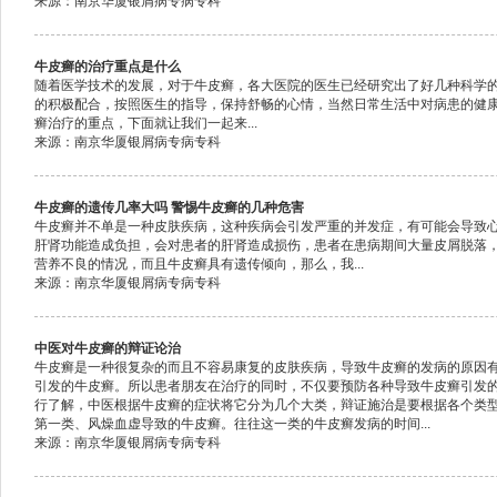
来源：南京华厦银屑病专病专科
牛皮癣的治疗重点是什么
随着医学技术的发展，对于牛皮癣，各大医院的医生已经研究出了好几种科学
的积极配合，按照医生的指导，保持舒畅的心情，当然日常生活中对病患的健
癣治疗的重点，下面就让我们一起来...
来源：南京华厦银屑病专病专科
牛皮癣的遗传几率大吗 警惕牛皮癣的几种危害
牛皮癣并不单是一种皮肤疾病，这种疾病会引发严重的并发症，有可能会导致
肝肾功能造成负担，会对患者的肝肾造成损伤，患者在患病期间大量皮屑脱落
营养不良的情况，而且牛皮癣具有遗传倾向，那么，我...
来源：南京华厦银屑病专病专科
中医对牛皮癣的辩证论治
牛皮癣是一种很复杂的而且不容易康复的皮肤疾病，导致牛皮癣的发病的原因
引发的牛皮癣。所以患者朋友在治疗的同时，不仅要预防各种导致牛皮癣引发
行了解，中医根据牛皮癣的症状将它分为几个大类，辩证施治是要根据各个类型
第一类、风燥血虚导致的牛皮癣。往往这一类的牛皮癣发病的时间...
来源：南京华厦银屑病专病专科