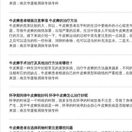
来源：南京华厦银屑病专病专科
牛皮癣患者锻炼注意事项 牛皮癣的治疗方法
牛皮癣的危害比较的大，所以，牛皮癣患者在平时的生活中要格外的小心留意
题，导致牛皮癣的病情加重，出现严重的后果。生活中很多人不知道牛皮癣患
疗的方法。接下来就介绍一下。牛皮癣运动的过程中首先要注意的一点就是，
之后可以适当的吃一些补液、润肺的食物，也可以适当的补充淡盐水。二是天...
来源：南京华厦银屑病专病专科
牛皮癣手术治疗及其他治疗方法有哪些？
牛皮癣是一种生活中比较常见的皮肤疾病，治疗牛皮癣的方法越来越多，不同
法都有它的优缺点，牛皮癣患者根据自己的牛皮癣类型和病情的严重程度，在医生
来源：南京华厦银屑病专病专科
怀孕期间得牛皮癣能好吗 怀孕牛皮癣怎么治疗好呢
怀孕的时候是一个特殊的时期，很多女性在怀孕的时候饮食不注意，导致了身
产生，其中牛皮癣疾病就是一种，怀孕的时候孕妇会担心牛皮癣疾病是否能够治好
来源：南京华厦银屑病专病专科
牛皮癣患者在选择药物时要注意哪些问题