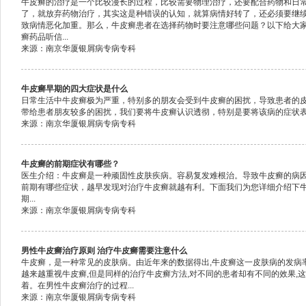
牛皮癣的治疗是一个比较漫长的过程，比较需要物理治疗，还要配合药物和日
了，就放弃药物治疗，其实这是种错误的认知，就算病情好转了，还必须要继
致病情恶化加重。那么，牛皮癣患者在选择药物时要注意哪些问题？以下给大家
癣药品听信...
来源：南京华厦银屑病专病专科
牛皮癣早期的四大症状是什么
日常生活中牛皮癣极为严重，特别多的朋友会受到牛皮癣的困扰，导致患者的
带给患者朋友较多的困扰，我们要将牛皮癣认识透彻，特别是要将该病的症状表现
来源：南京华厦银屑病专病专科
牛皮癣的前期症状有哪些？
医生介绍：牛皮癣是一种顽固性皮肤疾病。容易复发难根治。导致牛皮癣的病
前期有哪些症状，越早发现对治疗牛皮癣就越有利。下面我们为您详细介绍下
期...
来源：南京华厦银屑病专病专科
男性牛皮癣治疗原则 治疗牛皮癣需要注意什么
牛皮癣，是一种常见的皮肤病。由近年来的数据得出,牛皮癣这一皮肤病的发病率
越来越重视牛皮癣,但是同样的治疗牛皮癣方法,对不同的患者却有不同的效果,
着。在男性牛皮癣治疗的过程...
来源：南京华厦银屑病专病专科