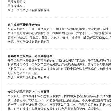
早期皮损特点
早期发现银...
来源：南京华厦银屑病专病专科
患牛皮癣不能吃什么食物
很多人都害怕牛皮癣，甚至因为牛皮癣而有一些负面的情绪，专家提醒，紧张
生活中更是需要细心谨慎的护理，根据医生的指导，注意忌口，下面我们就看
食物?1.蔬菜类：如生姜、芫荽、大头菜、香椿、尖椒等，建议多吃其它蔬菜。2..
来源：南京华厦银屑病专病专科
青年寻常型银屑病用药原则有哪些
寻常型银屑病是复发率非常高的疾病，发病的原因非常复杂，寻常型银屑病与
到医院接受治疗，否则到了后期会发现治疗难度越来越严重。青年寻常型银屑
下相关的内容。寻常型银屑病可以选择性的采取中医疗法来缓解病症，如果患
可以给患者用荆芥、防...
来源：南京华厦银屑病专病专科
专家告诉你三招防止牛皮癣蔓延
牛皮癣是一种大家都非常熟悉的皮肤顽疾，因而很多患者朋友都会选择去医院
的，还要做好日常护理工作，才能够有效防止疾病蔓延。今天小编就围绕“专家
析一下：专家告诉你三招防止牛皮癣蔓延1.用保湿水：倘若患者朋友的肌肤比
此，时不时涂抹一些具有滋润效果的护肤产品是很有必要的。这些护肤...