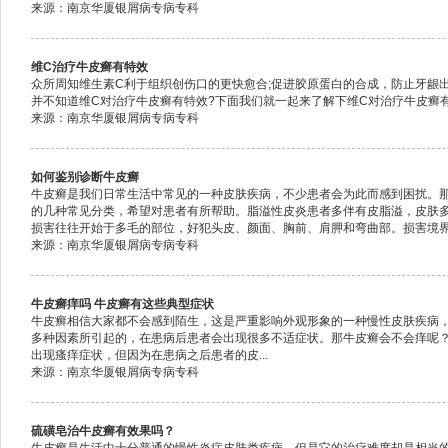
来源：南京华厦银屑病专病专科
维C治疗牛皮癣有特效
众所周知维生素C利于组织创伤口的更快愈合;促进胶原蛋白的合成，防止牙龈
并不知道维C对治疗牛皮癣有特效?下面我们就一起来了解下维C对治疗牛皮癣有哪
来源：南京华厦银屑病专病专科
如何鉴别诊断牛皮癣
牛皮癣是我们日常生活中常见的一种皮肤疾病，不少患者会为此而感到困扰。
的几种常见分类，希望对患者有所帮助。脂溢性皮炎患者多伴有皮脂溢，皮肤
损害往往开始于多毛的部位，好犯头皮、颜面、胸前、肩胛和弯曲部。损害境界不
来源：南京华厦银屑病专病专科
牛皮癣痒吗 牛皮癣有这些典型症状
牛皮癣相信大家都不会感到陌生，这是严重影响外观形象的一种慢性皮肤疾病
多种因素所引起的，在患病后患者会出现很多不适症状。那牛皮癣会不会痒呢
出现瘙痒症状，但因为在患病之后患者的皮...
来源：南京华厦银屑病专病专科
硫磺皂治牛皮癣有效果吗？