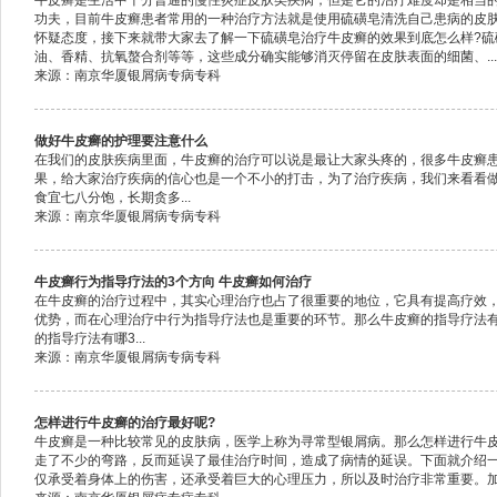
牛皮癣是生活中十分普通的慢性炎症皮肤类疾病，但是它的治疗难度却是相当
功夫，目前牛皮癣患者常用的一种治疗方法就是使用硫磺皂清洗自己患病的皮
怀疑态度，接下来就带大家去了解一下硫磺皂治疗牛皮癣的效果到底怎么样?硫
油、香精、抗氧螯合剂等等，这些成分确实能够消灭停留在皮肤表面的细菌、...
来源：南京华厦银屑病专病专科
做好牛皮癣的护理要注意什么
在我们的皮肤疾病里面，牛皮癣的治疗可以说是最让大家头疼的，很多牛皮癣
果，给大家治疗疾病的信心也是一个不小的打击，为了治疗疾病，我们来看看做
食宜七八分饱，长期贪多...
来源：南京华厦银屑病专病专科
牛皮癣行为指导疗法的3个方向 牛皮癣如何治疗
在牛皮癣的治疗过程中，其实心理治疗也占了很重要的地位，它具有提高疗效
优势，而在心理治疗中行为指导疗法也是重要的环节。那么牛皮癣的指导疗法有
的指导疗法有哪3...
来源：南京华厦银屑病专病专科
怎样进行牛皮癣的治疗最好呢?
牛皮癣是一种比较常见的皮肤病，医学上称为寻常型银屑病。那么怎样进行牛皮
走了不少的弯路，反而延误了最佳治疗时间，造成了病情的延误。下面就介绍
仅承受着身体上的伤害，还承受着巨大的心理压力，所以及时治疗非常重要。加强