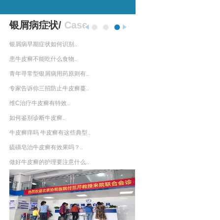
银屑病症状/
Case
银屑病早期症状如何识别..
患牛皮癣不能吃什么食物..
青年寻常型银屑病用药原则有..
专家告诉你三招防止牛皮癣蔓..
维C治疗牛皮癣有特效..
如何鉴别诊断牛皮癣..
牛皮癣痒吗 牛皮癣有这些典型..
硫磺皂治牛皮癣有效果吗？..
做好牛皮癣的护理要注意什么..