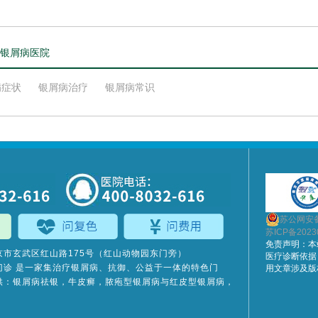
银屑病医院
病症状
银屑病治疗
银屑病常识
苏公网安备3
苏ICP备2023
免责声明：本
京市玄武区红山路175号（红山动物园东门旁）
医疗诊断依据
门诊
是一家集治疗银屑病、抗御、公益于一体的特色门
用文章涉及版
供：银屑病祛银，牛皮癣，脓疱型银屑病与红皮型银屑病，