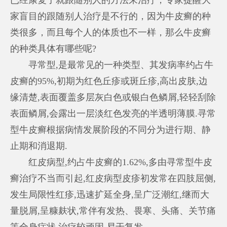
家盲目的跟随别人治疗是不行的，因为牛皮癣的种
类很多，而且每个人的体质也不一样，那么牛皮癣
的种类具体有哪些呢?
寻常型,是最常见的一种类型、其发病率约占牛
皮癣的95%,初期为红色丘疹或斑丘疹,高出皮肤,边
缘清楚,表面覆盖多层灰白色或银白色鳞屑,轻轻刮除
表面鳞屑,会露出一层淡红色发亮的半透明薄膜.寻常
型牛皮癣根据病情发展阶段的不同分为进行期、静
止期和消退期.
红皮病型,约占牛皮癣的1.62%,多由寻常型牛皮
癣治疗不当而引起,红皮病型皮疹初发常在四肢屈侧,
发生局限性红疹,迅速扩延全身,呈广泛潮红,继而大
量脱屑,呈糠麸状,常伴有发热、畏寒、头痛、关节痛
等全身症状,治疗较顽固,易于复发.