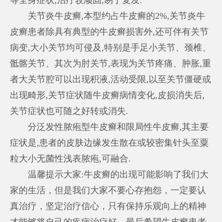
关节炎牛皮癣,本型约占牛皮癣的2%,关节炎牛
皮癣患者除具有典型的牛皮癣损害外,还可伴有关节
病变,大小关节均可侵及,特别是手足小关节、颈椎、
骶髂关节、其次为肘关节,表现为关节疼痛、肿胀,重
者大关节腔可以出现积液,活动受限,以至关节僵硬或
出现畸形,关节症状随牛皮癣病情变化,皮损消失后,
关节症状也可随之好转或消失.
分泛发性脓疱型牛皮癣和限局性牛皮癣,其主要
症状是,患者的皮肤边缘发生散在或较密集针头至粟
粒大小无菌性浅表脓疱,可融合.
温馨提示大家:牛皮癣的出现可能影响了我们大
家的生活，但是我们大家不要心存抱怨，一定要认
真治疗，坚定治疗信心，只有保持乐观向上的精神
才能够将自己的疾病治疗好，最后希望牛皮癣患者